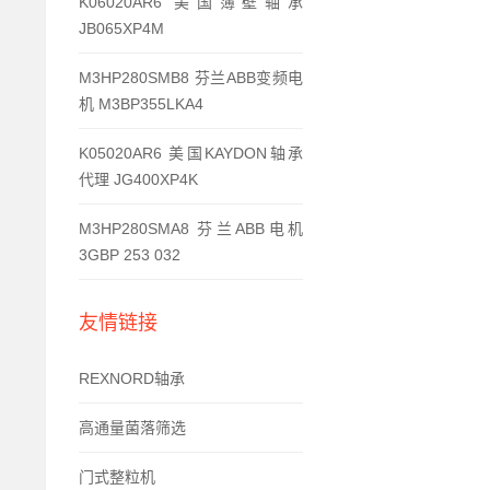
K06020AR6 美国簿壁轴承
JB065XP4M
M3HP280SMB8 芬兰ABB变频电
机 M3BP355LKA4
K05020AR6 美国KAYDON轴承
代理 JG400XP4K
M3HP280SMA8 芬兰ABB电机
3GBP 253 032
友情链接
REXNORD轴承
高通量菌落筛选
门式整粒机