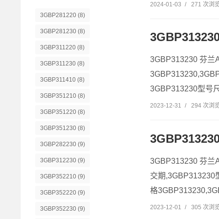
2024-01-03
/
271 次浏
3GBP281220
(8)
3GBP281230
(8)
3GBP3132
3GBP311220
(8)
3GBP313230 芬兰
3GBP311230
(8)
3GBP313230,3G
3GBP311410
(8)
3GBP313230型号尺
3GBP351210
(8)
2023-12-31
/
294 次浏
3GBP351220
(8)
3GBP351230
(8)
3GBP3132
3GBP282230
(9)
3GBP312230
(9)
3GBP313230 芬兰
交期,3GBP31323
3GBP352210
(9)
格3GBP313230,3GB
3GBP352220
(9)
2023-12-01
/
305 次浏
3GBP352230
(9)