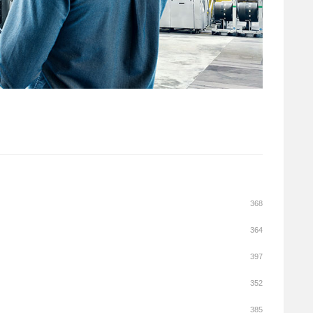
368
364
397
352
385