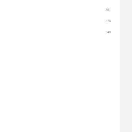
351
374
348