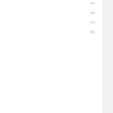
387
352
374
350