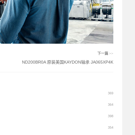
下一篇
>>
ND200BR0A 原装美国KAYDON轴承 JA065XP4K
369
364
398
354