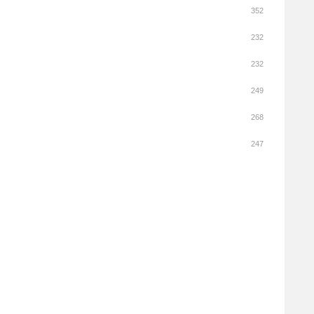
352
232
232
249
268
247