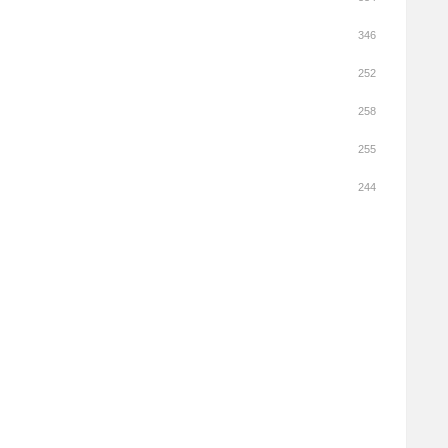
346
252
258
255
244